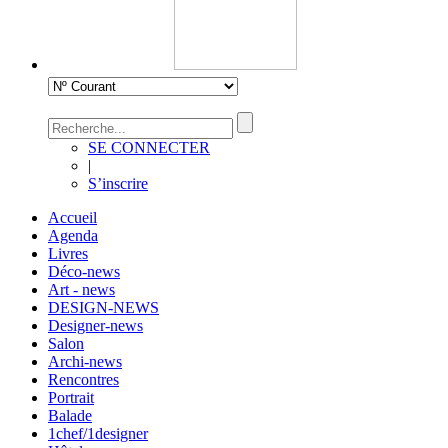
SE CONNECTER
|
S’inscrire
Accueil
Agenda
Livres
Déco-news
Art - news
DESIGN-NEWS
Designer-news
Salon
Archi-news
Rencontres
Portrait
Balade
1chef/1designer