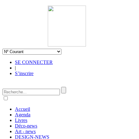
SE CONNECTER
|
S’inscrire
Accueil
Agenda
Livres
Déco-news
Art - news
DESIGN-NEWS