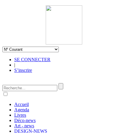
SE CONNECTER
|
S’inscrire
Accueil
Agenda
Livres
Déco-news
Art - news
DESIGN-NEWS