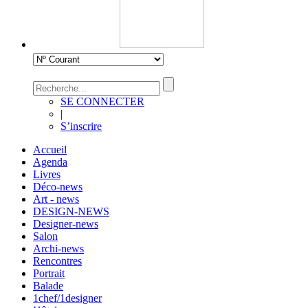
SE CONNECTER
|
S’inscrire
Accueil
Agenda
Livres
Déco-news
Art - news
DESIGN-NEWS
Designer-news
Salon
Archi-news
Rencontres
Portrait
Balade
1chef/1designer