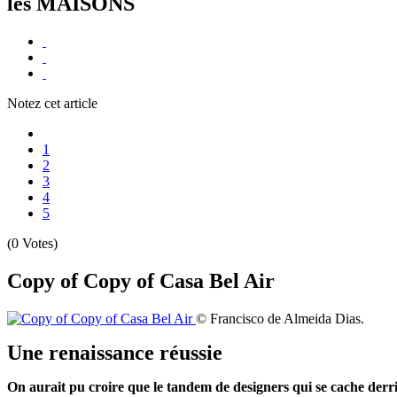
les MAISONS
Notez cet article
1
2
3
4
5
(0 Votes)
Copy of Copy of Casa Bel Air
© Francisco de Almeida Dias.
Une renaissance réussie
On aurait pu croire que le tandem de designers qui se cache derri